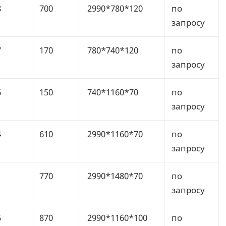
8
700
2990*780*120
по
запросу
7
170
780*740*120
по
запросу
6
150
740*1160*70
по
запросу
4
610
2990*1160*70
по
запросу
1
770
2990*1480*70
по
запросу
5
870
2990*1160*100
по