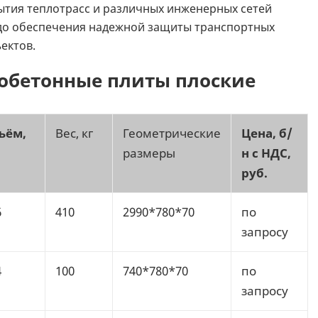
ытия теплотрасс и различных инженерных сетей
 до обеспечения надежной защиты транспортных
ектов.
обетонные плиты плоские
ъём,
Вес, кг
Геометрические
Цена, б/
размеры
н с НДС,
руб.
6
410
2990*780*70
по
запросу
4
100
740*780*70
по
запросу