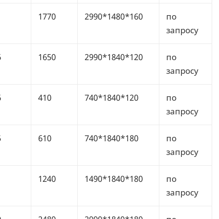
1
1770
2990*1480*160
по
запросу
6
1650
2990*1840*120
по
запросу
6
410
740*1840*120
по
запросу
5
610
740*1840*180
по
запросу
1240
1490*1840*180
по
запросу