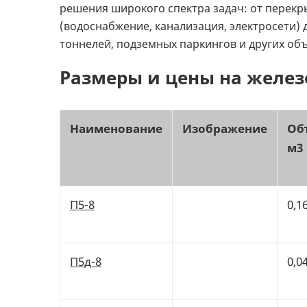
решения широкого спектра задач: от перекр
(водоснабжение, канализация, электросети)
тоннелей, подземных паркингов и других объ
Размеры и цены на желез
Наименование
Изображение
Об
м3
П5-8
0,1
П5д-8
0,0