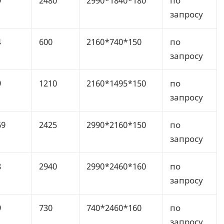
9
2480
2990*1840*180
по
запросу
4
600
2160*740*150
по
запросу
9
1210
2160*1495*150
по
запросу
69
2425
2990*2160*150
по
запросу
8
2940
2990*2460*160
по
запросу
9
730
740*2460*160
по
запросу