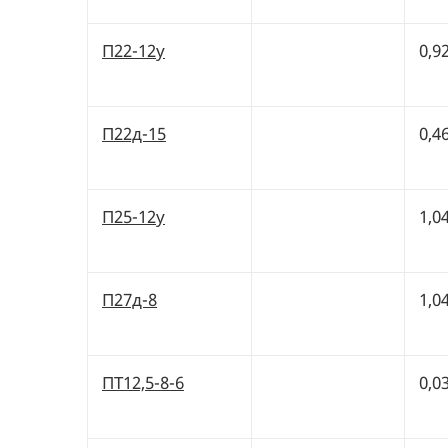
П22-12у
0,9
П22д-15
0,4
П25-12у
1,0
П27д-8
1,0
ПТ12,5-8-6
0,0