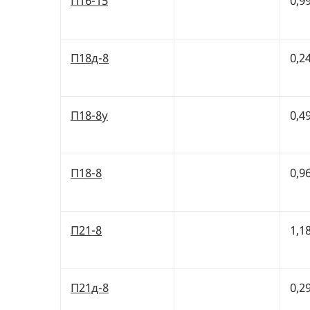
П16-15
0,9
П18д-8
0,2
П18-8у
0,4
П18-8
0,9
П21-8
1,1
П21д-8
0,2