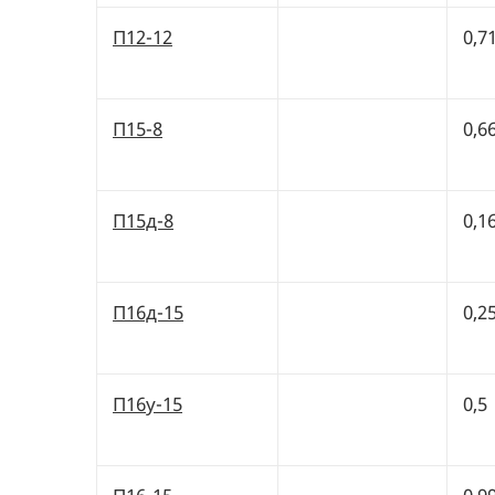
П12-12
0,7
П15-8
0,6
П15д-8
0,1
П16д-15
0,2
П16у-15
0,5