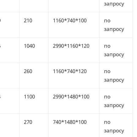
запросу
9
210
1160*740*100
по
запросу
5
1040
2990*1160*120
по
запросу
260
1160*740*120
по
запросу
4
1100
2990*1480*100
по
запросу
1
270
740*1480*100
по
запросу