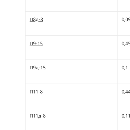
П8д-8
0,0
П9-15
0,4
П9д-15
0,1
П11-8
0,4
П11д-8
0,1