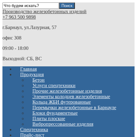
Производство железобетонных изделий
+7 963 500 9898
г.Барнаул, ул.Лазурная, 57
офис 308
09:00 - 18:00
Выходной: СБ, ВС
Главная
Продукция
Бетон
Услуги спецтехники
Прочие железобетонные изделия
Элементы колодцев железобетонные
Кольца ЖБИ футерованные
Перемычки железобетонные в Барнауле
Блоки фундаментные
Плиты плоские
Вибропрессованные изделия
Спецтехника
Прайс-лист