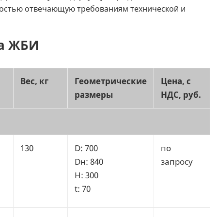
ностью отвечающую требованиям технической и
ца ЖБИ
Вес, кг
Геометрические
Цена, с
размеры
НДС, руб.
130
D: 700
по
Dн: 840
запросу
H: 300
t: 70